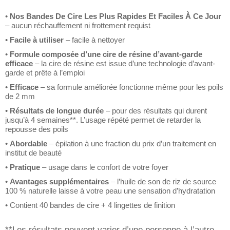
•
Nos Bandes De Cire Les Plus Rapides Et Faciles À Ce Jour
– aucun réchauffement ni frottement requis
t
•
Facile à utiliser
– facile à nettoyer
•
Formule composée d’une cire de résine d’avant-garde
efficace
– la cire de résine est issue d’une technologie d’avant-
garde et prête à l’emploi
•
Efficace
– sa formule améliorée fonctionne même pour les poils
de 2 mm
•
Résultats de longue durée
– pour des résultats qui durent
jusqu’à 4 semaines**. L’usage répété permet de retarder la
repousse des poils
•
Abordable
– épilation à une fraction du prix d’un traitement en
institut de beauté
•
Pratique
– usage dans le confort de votre foyer
•
Avantages supplémentaires
– l’huile de son de riz de source
100 % naturelle laisse à votre peau une sensation d’hydratation
• Contient 40 bandes de cire + 4 lingettes de finition
**Les résultats peuvent varier d’une personne à l’autre.